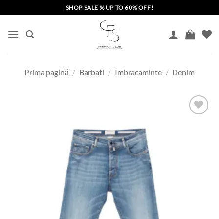
Skip
SHOP SALE % UP TO 60% OFF!
to
content
Prima pagină
/
Barbati
/
Imbracaminte
/
Denim