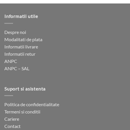
are
are
mai
mai
multe
multe
Informatii utile
variații.
variații.
Opțiunile
Opțiunile
pot
pot
Despre noi
fi
fi
Modalitati de plata
alese
alese
Informatii livrare
în
în
Informatii retur
pagina
pagina
ANPC
produsului.
produsului.
ANPC – SAL
Suport si asistenta
Politica de confidentialitate
Termeni si conditii
Cariere
Contact