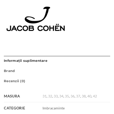
Informații suplimentare
Brand
Recenzii (0)
MASURA
31
,
32
,
33
,
34
,
35
,
36
,
37
,
38
,
40
,
42
CATEGORIE
Imbracaminte