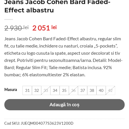
Jeans Jacob Cohen Bard Faded-
Effect albastru
Prețul
Prețul
2 930
2 051
lei
lei
inițial
curent
Jeans Jacob Cohen Bard Faded-Effect albastru, regular slim
a
este:
fit, cu talie medie, inchidere cu nasturi, croiala „5-pockets”,
fost:
2
eticheta cu logo cusuta la spate, aspect usor decolorat si tiv
2
051 lei.
drept. Potriviti pentru sezonultoamna/iarna. Detalii: Model-
930 lei.
Bard; Regular Slim Fit; Talie medie; Batista inclusa. 92%
bumbac; 6% elastomultiester 2% elastan.
Masura
31
32
33
34
35
36
37
38
40
42
Adaugă în coș
Cod SKU:
JUEQM004077S3623V1200D