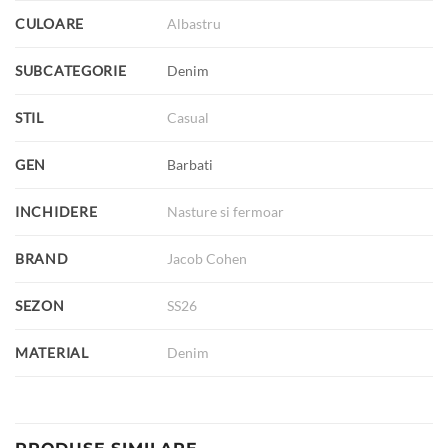
CULOARE
Albastru
SUBCATEGORIE
Denim
STIL
Casual
GEN
Barbati
INCHIDERE
Nasture si fermoar
BRAND
Jacob Cohen
SEZON
SS26
MATERIAL
Denim