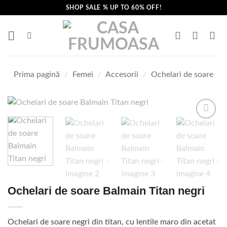
Skip
SHOP SALE % UP TO 60% OFF!
to
content
Prima pagină
/
Femei
/
Accesorii
/
Ochelari de soare
Ochelari de soare Balmain Titan negri
Ochelari de soare negri din titan, cu lentile maro din acetat