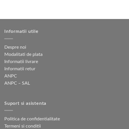
alese
fi
în
alese
pagina
în
produsului.
pagina
produsului.
Informatii utile
Despre noi
Modalitati de plata
Informatii livrare
Informatii retur
ANPC
ANPC – SAL
Suport si asistenta
Politica de confidentialitate
Termeni si conditii