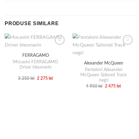
PRODUSE SIMILARE
FERRAGAMO
Mocasini FERRAGAMO
Alexander McQueen
Driver bleumarin
Pantaloni Alexander
McQueen Tailored Track
Prețul
Prețul
3 250
lei
2 275
lei
negri
inițial
curent
Acest
Prețul
Prețul
a
este:
4 950
lei
2 475
lei
produs
inițial
curent
fost:
2
Acest
a
este:
3
275 lei.
are
produs
fost:
2
250 lei.
4
475 lei.
mai
are
950 lei.
multe
mai
variații.
multe
Opțiunile
variații.
pot
Opțiunile
fi
pot