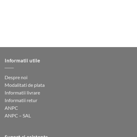
Opțiunile
Opțiunile
pot
pot
fi
fi
alese
alese
în
în
pagina
pagina
produsului.
produsului.
Informatii utile
Despre noi
Modalitati de plata
Informatii livrare
Informatii retur
ANPC
ANPC – SAL
Suport si asistenta