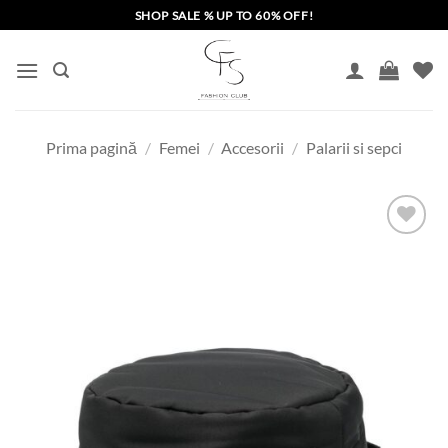
Skip
SHOP SALE % UP TO 60% OFF!
to
content
Prima pagină
/
Femei
/
Accesorii
/
Palarii si sepci