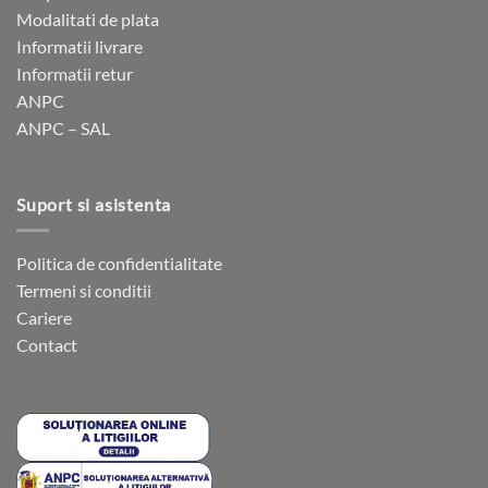
fi
fi
Modalitati de plata
alese
alese
Informatii livrare
în
în
Informatii retur
pagina
pagina
ANPC
produsului.
produsului.
ANPC – SAL
Suport si asistenta
Politica de confidentialitate
Termeni si conditii
Cariere
Contact