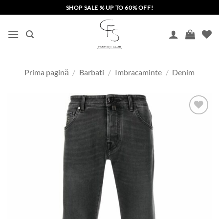
Skip
SHOP SALE % UP TO 60% OFF!
to
content
Prima pagină
/
Barbati
/
Imbracaminte
/
Denim