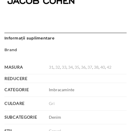
Informații suplimentare
Brand
MASURA
31
,
32
,
33
,
34
,
35
,
36
,
37
,
38
,
40
,
42
REDUCERE
CATEGORIE
Imbracaminte
CULOARE
Gri
SUBCATEGORIE
Denim
STIL
Casual