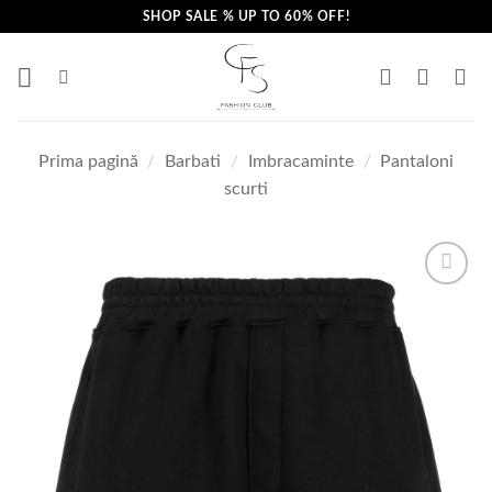
Skip
SHOP SALE % UP TO 60% OFF!
to
content
Prima pagină
/
Barbati
/
Imbracaminte
/
Pantaloni
scurti