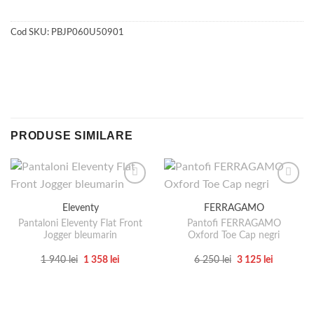
Cod SKU:
PBJP060U50901
PRODUSE SIMILARE
Eleventy
FERRAGAMO
Pantaloni Eleventy Flat Front
Pantofi FERRAGAMO
Jogger bleumarin
Oxford Toe Cap negri
Prețul
Prețul
Prețul
Prețul
1 940
lei
1 358
lei
6 250
lei
3 125
lei
inițial
curent
inițial
curent
Acest
Acest
a
este:
a
este:
produs
produs
fost:
1
fost:
3
1
358 lei.
6
125 lei.
are
are
940 lei.
250 lei.