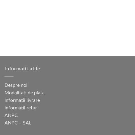
mai
mai
multe
multe
variații.
variații.
Opțiunile
Opțiunile
pot
pot
fi
fi
alese
alese
în
în
pagina
pagina
produsului.
produsului.
Informatii utile
Despre noi
Modalitati de plata
Informatii livrare
Informatii retur
ANPC
ANPC – SAL