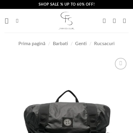
Skip
SHOP SALE % UP TO 60% OFF!
to
content
Prima pagină
/
Barbati
/
Genti
/
Rucsacuri