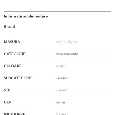
Informații suplimentare
Brand
MASURA
40
,
42
,
44
,
46
CATEGORIE
Imbracaminte
CULOARE
Negru
SUBCATEGORIE
Sacouri
STIL
Elegant
GEN
Femei
INCHIDERE
Nasturi