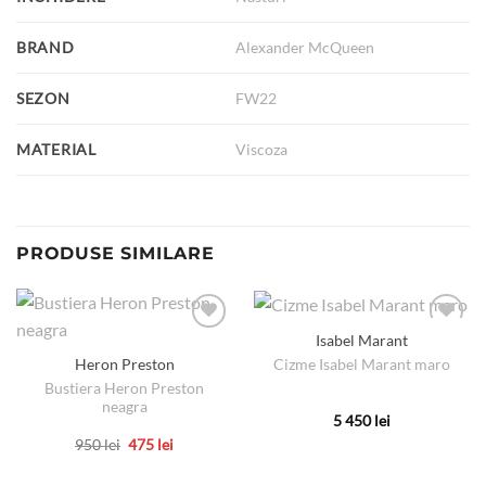
BRAND
Alexander McQueen
SEZON
FW22
MATERIAL
Viscoza
PRODUSE SIMILARE
Isabel Marant
Cizme Isabel Marant maro
Heron Preston
Bustiera Heron Preston
neagra
5 450
lei
Acest
Prețul
Prețul
950
lei
475
lei
inițial
curent
produs
Acest
a
este:
are
produs