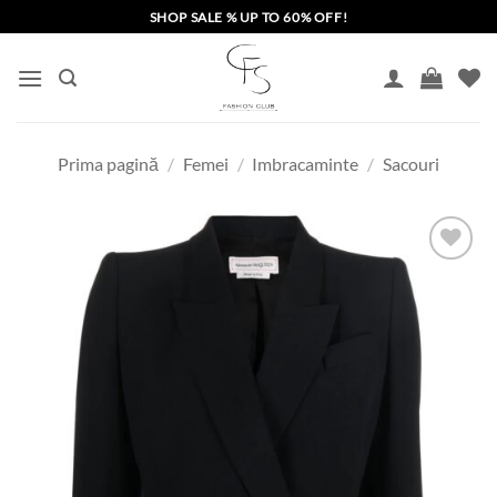
Skip
SHOP SALE % UP TO 60% OFF!
to
content
Prima pagină
/
Femei
/
Imbracaminte
/
Sacouri