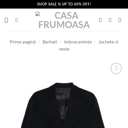
Skip
SHOP SALE % UP TO 60% OFF!
to
content
Prima pagină
/
Barbati
/
Imbracaminte
/
Jachete si
veste