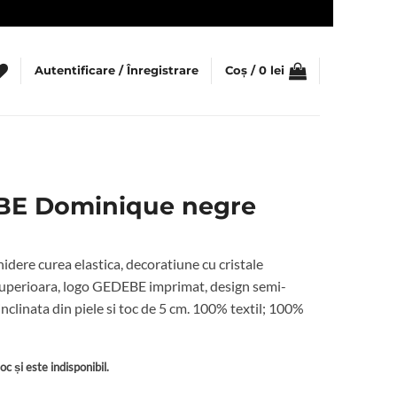
Autentificare / Înregistrare
Coș /
0
lei
BE Dominique negre
hidere curea elastica, decoratiune cu cristale
 superioara, logo GEDEBE imprimat, design semi-
inclinata din piele si toc de 5 cm. 100% textil; 100%
c și este indisponibil.