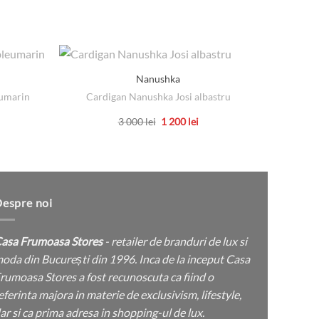
Nanushka
umarin
Cardigan Nanushka Josi albastru
Camasa
țul
Prețul
Prețul
3 000
lei
1 200
lei
rent
inițial
curent
Acest
e:
a
este:
produs
fost:
1
 lei.
3
200 lei.
are
000 lei.
mai
multe
espre noi
variații.
Opțiunile
asa Frumoasa Stores
- retailer de branduri de lux si
pot
oda din București din 1996. Inca de la inceput Casa
fi
rumoasa Stores a fost recunoscuta ca fiind o
alese
eferinta majora in materie de exclusivism, lifestyle,
în
ar si ca prima adresa in shopping-ul de lux.
pagina