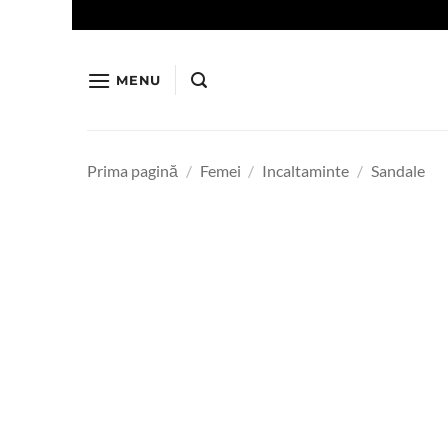
Skip
to
content
MENU
Prima pagină
/
Femei
/
Incaltaminte
/
Sandale