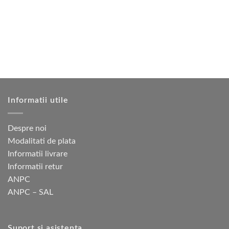
Opțiunile
variații.
pot
Opțiunile
fi
pot
alese
fi
în
alese
pagina
în
produsului.
pagina
produsului.
Informatii utile
Despre noi
Modalitati de plata
Informatii livrare
Informatii retur
ANPC
ANPC – SAL
Suport si asistenta