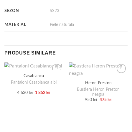
SEZON
SS23
MATERIAL
Piele naturala
PRODUSE SIMILARE
Casablanca
Pantaloni Casablanca albi
Heron Preston
Bustiera Heron Preston
Prețul
Prețul
4 630
lei
1 852
lei
neagra
inițial
curent
Acest
Prețul
Prețul
950
lei
475
lei
a
este:
inițial
curent
produs
fost:
1
Acest
a
este:
4
852 lei.
are
produs
fost:
475 lei.
630 lei.
950 lei.
mai
are
multe
mai
variații.
multe