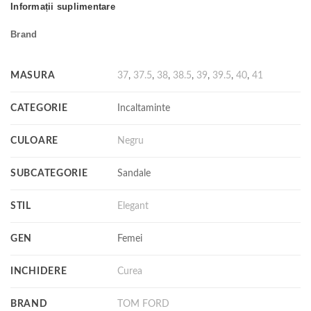
Informații suplimentare
Brand
MASURA
37
,
37.5
,
38
,
38.5
,
39
,
39.5
,
40
,
41
CATEGORIE
Incaltaminte
CULOARE
Negru
SUBCATEGORIE
Sandale
STIL
Elegant
GEN
Femei
INCHIDERE
Curea
BRAND
TOM FORD