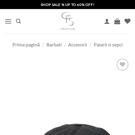
Skip
SHOP SALE % UP TO 60% OFF!
to
content
Prima pagină
/
Barbati
/
Accesorii
/
Palarii si sepci