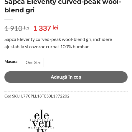
Sapca Eleventy curved-peak wool-
blend gri
Prețul
Prețul
1 910
1 337
lei
lei
inițial
curent
Sapca Eleventy curved-peak wool-blend gri, inchidere
a
este:
ajustabila si cozoroc curbat.100% bumbac
fost:
1
1
337 lei.
910 lei.
Masura
One Size
Adaugă în coș
Cod SKU:
L77CPLL18TES0L1972202