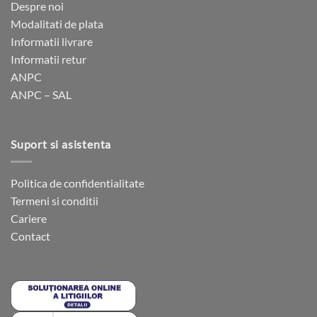
pot
pot
Despre noi
fi
fi
Modalitati de plata
alese
alese
Informatii livrare
în
în
Informatii retur
pagina
pagina
ANPC
produsului.
produsului.
ANPC – SAL
Suport si asistenta
Politica de confidentialitate
Termeni si conditii
Cariere
Contact