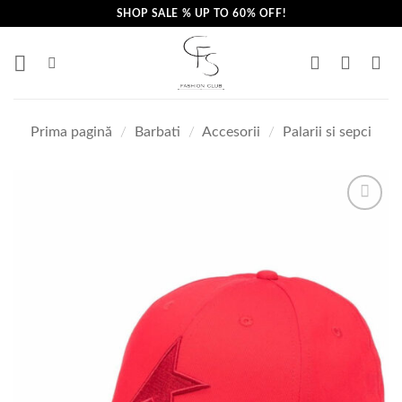
Skip
SHOP SALE % UP TO 60% OFF!
to
content
Prima pagină
/
Barbati
/
Accesorii
/
Palarii si sepci