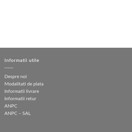
multe
variații.
variații.
Opțiunile
Opțiunile
pot
pot
fi
fi
alese
alese
în
în
pagina
pagina
produsului.
produsului.
Informatii utile
Despre noi
Modalitati de plata
Informatii livrare
Informatii retur
ANPC
ANPC – SAL