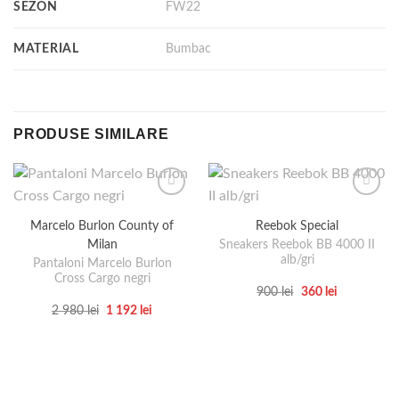
SEZON
FW22
MATERIAL
Bumbac
PRODUSE SIMILARE
Marcelo Burlon County of
Reebok Special
Milan
Sneakers Reebok BB 4000 II
alb/gri
Pantaloni Marcelo Burlon
Cross Cargo negri
Prețul
Prețul
900
lei
360
lei
inițial
curent
Acest
Prețul
Prețul
2 980
lei
1 192
lei
a
este:
inițial
curent
Acest
produs
fost:
360 lei.
a
este:
900 lei.
produs
are
fost:
1
2
192 lei.
are
mai
980 lei.
mai
multe