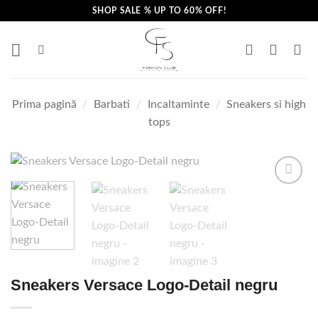
Skip
SHOP SALE % UP TO 60% OFF!
to
content
Prima pagină
/
Barbati
/
Incaltaminte
/
Sneakers si high
tops
Sneakers Versace Logo-Detail negru