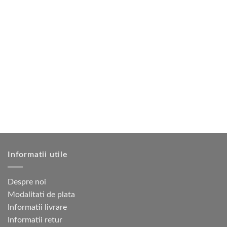
a
este:
produs
fost:
2
3
275 lei.
are
250 lei.
mai
multe
variații.
Opțiunile
pot
fi
alese
în
pagina
produsului.
Informatii utile
Despre noi
Modalitati de plata
Informatii livrare
Informatii retur