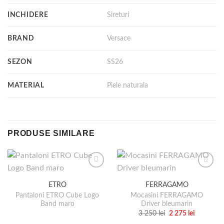
INCHIDERE
Sireturi
BRAND
Versace
SEZON
SS26
MATERIAL
Piele naturala
PRODUSE SIMILARE
ETRO
FERRAGAMO
Pantaloni ETRO Cube Logo
Mocasini FERRAGAMO
Band maro
Driver bleumarin
Prețul
Prețul
3 250
lei
2 275
lei
inițial
curent
Acest