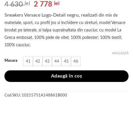
Prețul
Prețul
4 630
lei
2 778
lei
inițial
curent
Sneakers Versace Logo-Detail negru, realizati
din mix de
a
este:
materiale, sport, cu profil jos si inchidere cu sireturi, model Versace
fost:
2
brodat pe laterale, si talpa suprainaltata din cauciuc cu model La
4
778 lei.
Greca embosat. 100% piele de vitel; 100% poliester; 100% textil;
630 lei.
100% cauciuc.
ANULEAZĂ
Masura
41
42
43
44
45
46
Adaugă în coș
Cod SKU:
10215751A148861B000