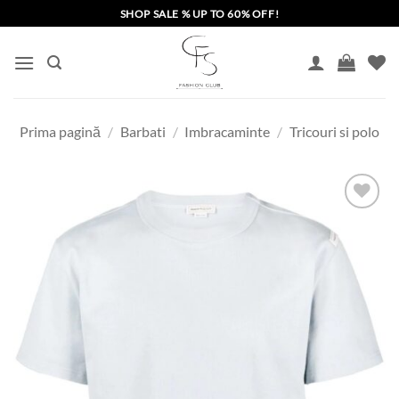
Skip
SHOP SALE % UP TO 60% OFF!
to
content
Prima pagină
/
Barbati
/
Imbracaminte
/
Tricouri si polo