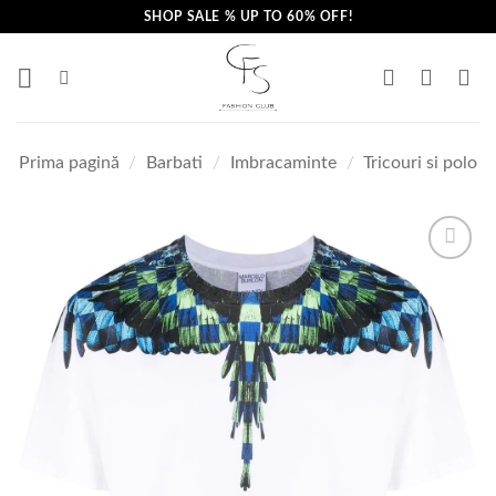
Skip
SHOP SALE % UP TO 60% OFF!
to
content
Prima pagină
/
Barbati
/
Imbracaminte
/
Tricouri si polo