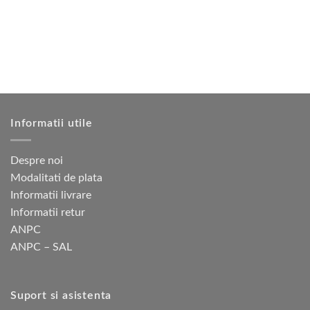
Opțiunile
Opțiunile
pot
pot
fi
fi
alese
alese
în
în
pagina
pagina
produsului.
produsului.
Informatii utile
Despre noi
Modalitati de plata
Informatii livrare
Informatii retur
ANPC
ANPC – SAL
Suport si asistenta