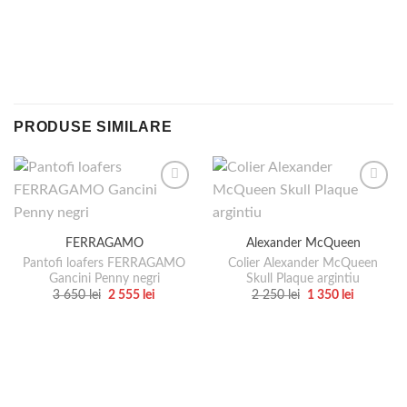
PRODUSE SIMILARE
FERRAGAMO
Alexander McQueen
Pantofi loafers FERRAGAMO
Colier Alexander McQueen
Gancini Penny negri
Skull Plaque argintiu
Prețul
Prețul
Prețul
Prețul
3 650
lei
2 555
lei
2 250
lei
1 350
lei
inițial
curent
inițial
curent
Acest
Acest
a
este:
a
este:
produs
produs
fost:
2
fost:
1
3
555 lei.
2
350 lei.
are
are
650 lei.
250 lei.
mai
mai
multe
multe
variații.
variații.