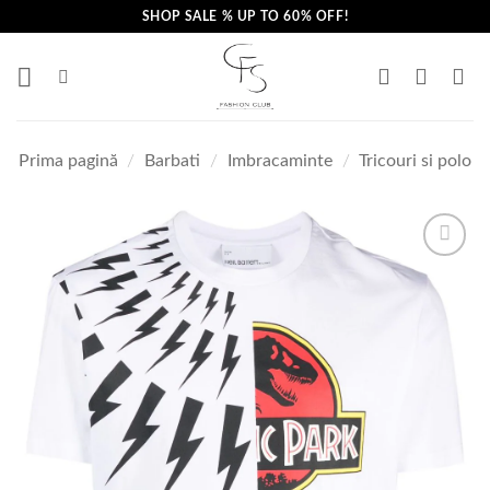
Skip
SHOP SALE % UP TO 60% OFF!
to
content
Prima pagină
/
Barbati
/
Imbracaminte
/
Tricouri si polo