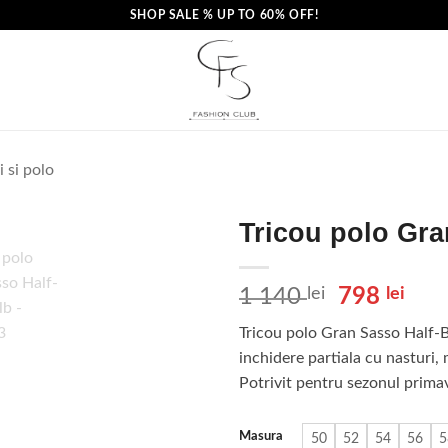
SHOP SALE % UP TO 60% OFF!
i si polo
Tricou polo Gra
Prețul
Pre
1 140
lei
798
lei
inițial
cur
Tricou polo Gran Sasso Half-B
a
este
inchidere partiala cu nasturi, 
fost:
798 
Potrivit pentru sezonul prim
1
140 lei.
Masura
50
52
54
56
5