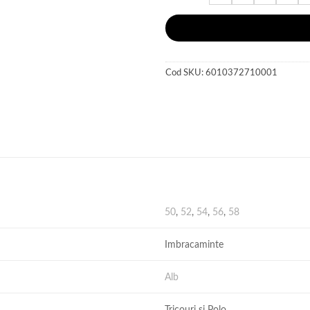
Cod SKU:
6010372710001
50
,
52
,
54
,
56
,
58
Imbracaminte
Alb
Tricouri si Polo