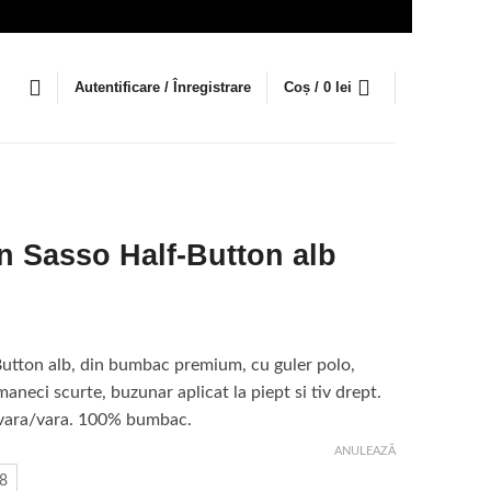
Autentificare / Înregistrare
Coș /
0
lei
n Sasso Half-Button alb
țul
ent
utton alb, din bumbac premium, cu guler polo,
:
maneci scurte, buzunar aplicat la piept si tiv drept.
lei.
avara/vara. 100% bumbac.
ANULEAZĂ
8