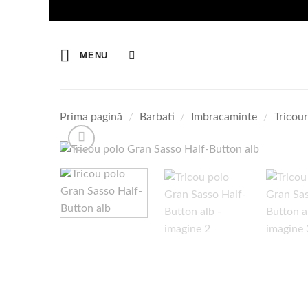
Skip
to
content
MENU
Prima pagină
/
Barbati
/
Imbracaminte
/
Tricour