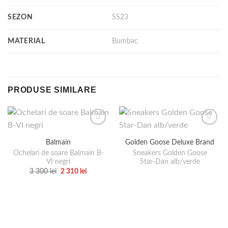
SEZON
SS23
MATERIAL
Bumbac
PRODUSE SIMILARE
Balmain
Golden Goose Deluxe Brand
Ochelari de soare Balmain B-
Sneakers Golden Goose
VI negri
Star-Dan alb/verde
Prețul
Prețul
3 300
lei
2 310
lei
inițial
curent
Acest
a
este:
produs
fost:
2
3
310 lei.
are
300 lei.
mai
multe