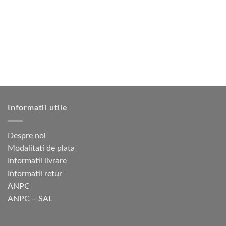
variații.
Opțiunile
pot
fi
alese
în
pagina
produsului.
Informatii utile
Despre noi
Modalitati de plata
Informatii livrare
Informatii retur
ANPC
ANPC – SAL