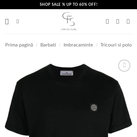
Skip
SHOP SALE % UP TO 60% OFF!
to
content
Prima pagină
/
Barbati
/
Imbracaminte
/
Tricouri si polo