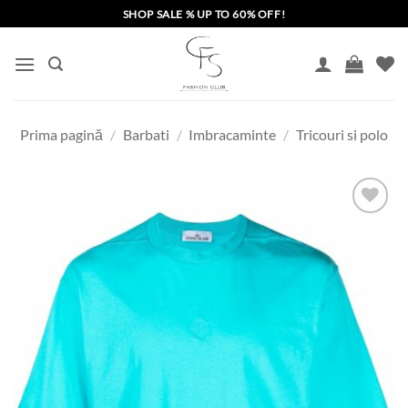
Skip
SHOP SALE % UP TO 60% OFF!
to
content
Prima pagină
/
Barbati
/
Imbracaminte
/
Tricouri si polo