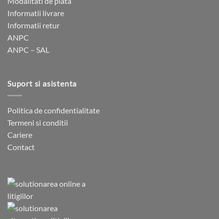
Modalitati de plata
alese
Informatii livrare
în
Informatii retur
pagina
ANPC
produsului.
ANPC – SAL
Suport si asistenta
Politica de confidentialitate
Termeni si conditii
Cariere
Contact