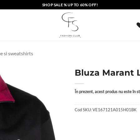
SHOP SALE % UP TO 60% OFF!
 si sweatshirts
Bluza Marant 
În prezent, acest produs nu este în sto
Cod SKU:
VE167121A015H01BK