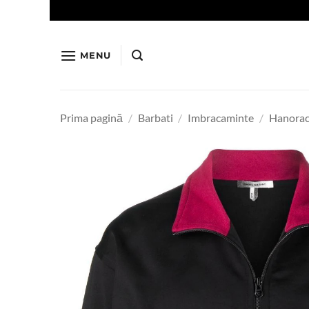
Skip
to
content
MENU
Prima pagină
/
Barbati
/
Imbracaminte
/
Hanorace