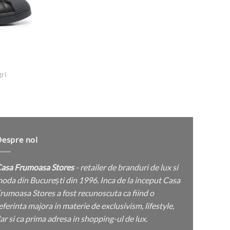
pot
fi
alese
în
pagina
produsului.
gri
țul
rent
e:
 lei.
espre noi
asa Frumoasa Stores
- retailer de branduri de lux si
oda din București din 1996. Inca de la inceput Casa
rumoasa Stores a fost recunoscuta ca fiind o
eferinta majora in materie de exclusivism, lifestyle,
ar si ca prima adresa in shopping-ul de lux.