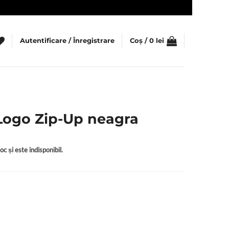
Autentificare / Înregistrare
Coș /
0
lei
Logo Zip-Up neagra
c și este indisponibil.