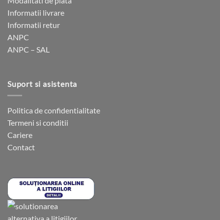
Modalitati de plata
alese
alese
Informatii livrare
în
în
Informatii retur
pagina
pagina
ANPC
produsului.
produsului.
ANPC – SAL
Suport si asistenta
Politica de confidentialitate
Termeni si conditii
Cariere
Contact