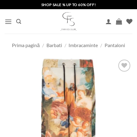
Skip
SHOP SALE % UP TO 60% OFF!
to
content
Prima pagină
/
Barbati
/
Imbracaminte
/
Pantaloni