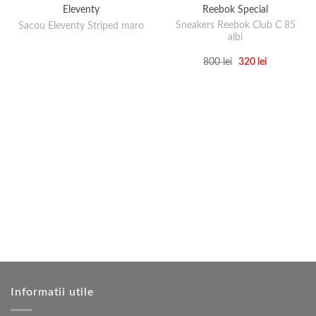
Eleventy
Reebok Special
Sneakers Reebok Club C 85
Sacou Eleventy Striped maro
albi
Prețul
Prețul
800
lei
320
lei
inițial
curent
Acest
a
este:
produs
fost:
320 lei.
800 lei.
are
mai
multe
variații.
Opțiunile
pot
fi
alese
în
pagina
produsului.
Informatii utile