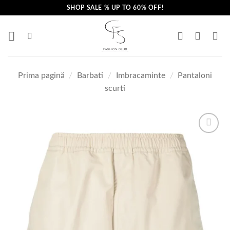
Skip
SHOP SALE % UP TO 60% OFF!
to
content
Prima pagină
/
Barbati
/
Imbracaminte
/
Pantaloni
scurti