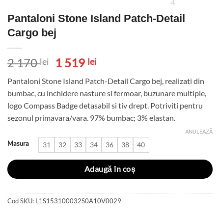
Pantaloni Stone Island Patch-Detail
Cargo bej
Prețul
Prețul
2 170
1 519
lei
lei
inițial
curent
Pantaloni Stone Island Patch-Detail Cargo bej, realizati din
a
este:
bumbac, cu inchidere nasture si fermoar, buzunare multiple,
fost:
1
logo Compass Badge detasabil si tiv drept. Potriviti pentru
2
519 lei.
sezonul primavara/vara. 97% bumbac; 3% elastan.
170 lei.
ANULEAZĂ
Masura
31
32
33
34
36
38
40
Adaugă în coș
Cod SKU:
L1S153100032S0A10V0029