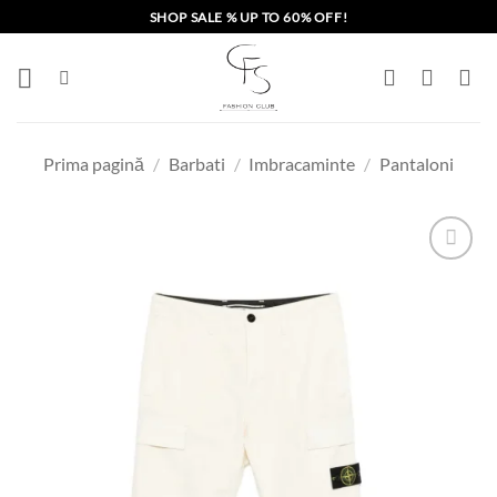
Skip
SHOP SALE % UP TO 60% OFF!
to
content
Prima pagină
/
Barbati
/
Imbracaminte
/
Pantaloni