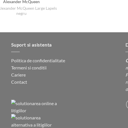
Alexander McQueen
produsului.
lexander McQueen Large Lapels
negru
Suport si asistenta
D
Politica de confidentialitate
C
Termeni si conditii
m
Cariere
F
Contact
r
d