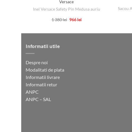
Versace
Sacou A
Inel Versace Safety Pin Medusa auriu
Prețul
Prețul
1 380
lei
966
lei
inițial
curent
Acest
a
este:
produs
fost:
966 lei.
1
are
380 lei.
mai
Informatii utile
multe
variații.
Despre noi
Opțiunile
Modalitati de plata
pot
Informatii livrare
fi
Informatii retur
alese
ANPC
în
ANPC – SAL
pagina
produsului.