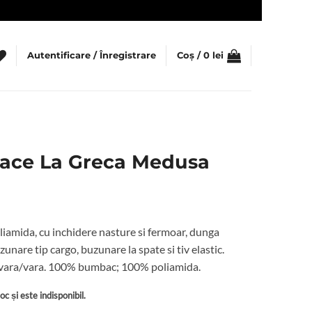
Autentificare / Înregistrare
Coș /
0
lei
sace La Greca Medusa
liamida, cu inchidere nasture si fermoar, dunga
zunare tip cargo, buzunare la spate si tiv elastic.
avara/vara. 100% bumbac; 100% poliamida.
c și este indisponibil.