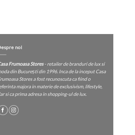
pagina
produsului.
espre noi
asa Frumoasa Stores
- retailer de branduri de lux si
oda din București din 1996. Inca de la inceput Casa
rumoasa Stores a fost recunoscuta ca fiind o
eferinta majora in materie de exclusivism, lifestyle,
ar si ca prima adresa in shopping-ul de lux.