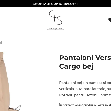
SHOP SALE % UP TO 60% OFF!
ni
Pantaloni Ver
Cargo bej
Pantaloni bej din bumbac si po
verticala, buzunare laterale, bu
Potriviti pentru sezonul prim
În prezent, acest produs nu este în sto