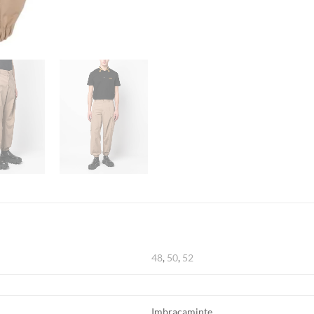
48
,
50
,
52
Imbracaminte