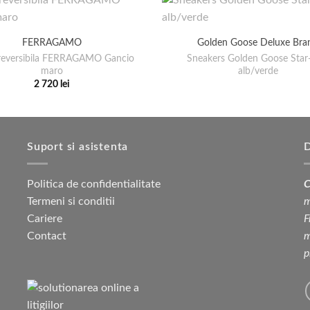
FERRAGAMO
Golden Goose Deluxe Bra
reversibila FERRAGAMO Gancio
Sneakers Golden Goose Sta
maro
alb/verde
2 720
lei
Acest
produs
are
mai
Suport si asistenta
D
multe
variații.
Politica de confidentialitate
C
Opțiunile
Termeni si conditii
m
pot
Cariere
F
fi
Contact
m
alese
p
în
pagina
produsului.