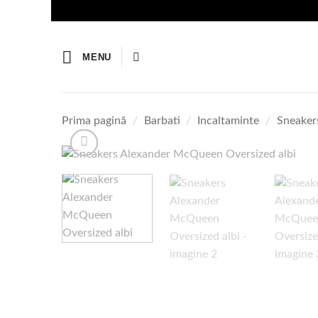
Skip
to
content
MENU
Prima pagină
/
Barbati
/
Incaltaminte
/
Sneakers