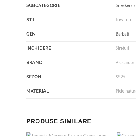
SUBCATEGORIE
Sneakers s
STIL
Low top
GEN
Barbati
INCHIDERE
Sireturi
BRAND
Alexander
SEZON
SS25
MATERIAL
Piele natur
PRODUSE SIMILARE