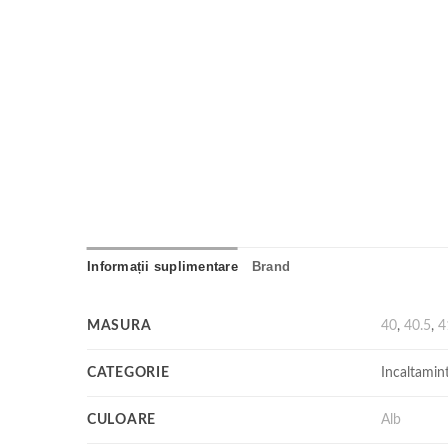
Informații suplimentare
Brand
MASURA
40
,
40.5
,
4
CATEGORIE
Incaltamin
CULOARE
Alb