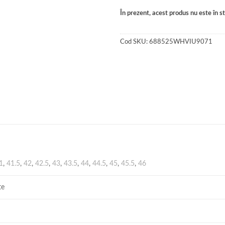
În prezent, acest produs nu este în sto
Cod SKU:
688525WHVIU9071
1
,
41.5
,
42
,
42.5
,
43
,
43.5
,
44
,
44.5
,
45
,
45.5
,
46
te