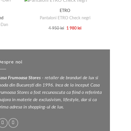
ETRO
Pantaloni ETRO Check negri
Sa
nd
r-Dan
Prețul
Prețul
4 950
lei
1 980
lei
inițial
curent
Acest
a
este:
produs
fost:
1
4
980 lei.
are
950 lei.
mai
multe
espre noi
variații.
Opțiunile
asa Frumoasa Stores
- retailer de branduri de lux si
pot
oda din București din 1996. Inca de la inceput Casa
fi
rumoasa Stores a fost recunoscuta ca fiind o referinta
alese
ajora in materie de exclusivism, lifestyle, dar si ca
în
rima adresa in shopping-ul de lux.
pagina
produsului.