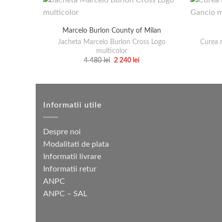
Marcelo Burlon County of Milan
Jacheta Marcelo Burlon Cross Logo
Curea 
multicolor
Prețul
Prețul
4 480
lei
2 240
lei
inițial
curent
Acest
a
este:
produs
fost:
2
4
240 lei.
are
480 lei.
mai
Informatii utile
multe
variații.
Despre noi
Opțiunile
Modalitati de plata
pot
Informatii livrare
fi
Informatii retur
alese
ANPC
în
ANPC – SAL
pagina
produsului.