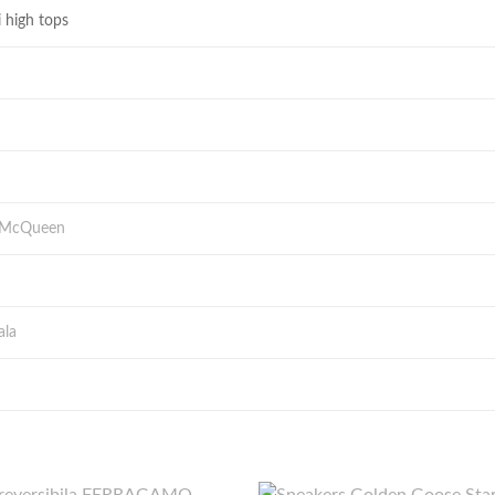
i high tops
 McQueen
ala