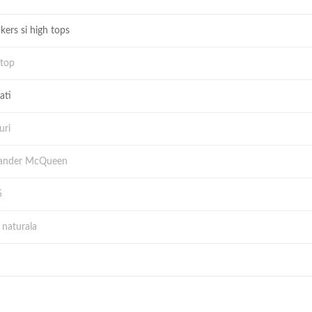
kers si high tops
top
ati
uri
xander McQueen
5
e naturala