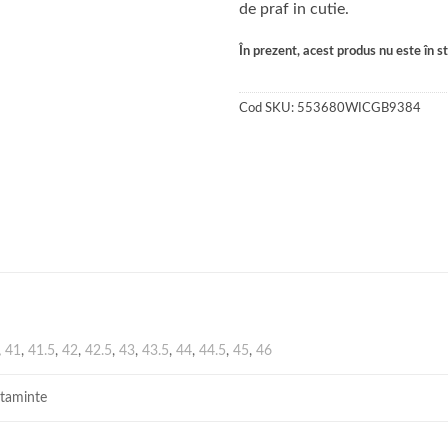
de praf in cutie.
În prezent, acest produs nu este în sto
Cod SKU:
553680WICGB9384
,
41
,
41.5
,
42
,
42.5
,
43
,
43.5
,
44
,
44.5
,
45
,
46
ltaminte