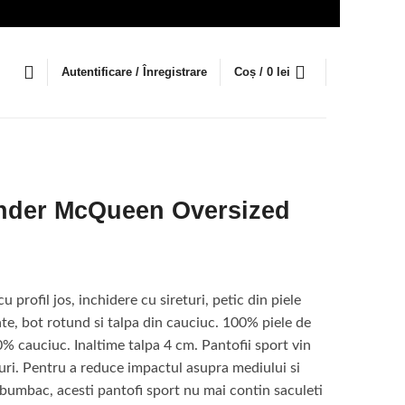
Autentificare / Înregistrare
Coș /
0
lei
nder McQueen Oversized
cu profil jos, inchidere cu sireturi, petic din piele
e, bot rotund si talpa din cauciuc. 100% piele de
0% cauciuc. Inaltime talpa 4 cm. Pantofii sport vin
uri. Pentru a reduce impactul asupra mediului si
umbac, acesti pantofi sport nu mai contin saculeti