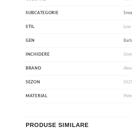
SUBCATEGORIE
Snea
STIL
Low 
GEN
Barb
INCHIDERE
Siret
BRAND
Ale
SEZON
SS2
MATERIAL
Piel
PRODUSE SIMILARE