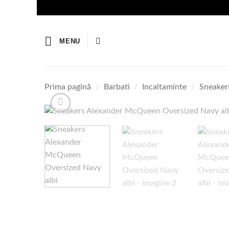
Skip
to
content
MENU
Prima pagină
/
Barbati
/
Incaltaminte
/
Sneakers