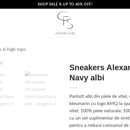
SHOP SALE % UP TO 60% OFF!
 si high tops
Sneakers Alexa
Navy albi
Pantofi albi din piele de vitel, 
bleumarin cu logo AMQ la spat
vitel; 100% piele naturala; 10
cu un set suplimentar de siret
pentru a reduce consumul de b