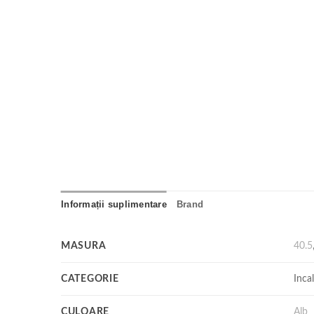
Informații suplimentare
Brand
MASURA
40.5
CATEGORIE
Inca
CULOARE
Alb