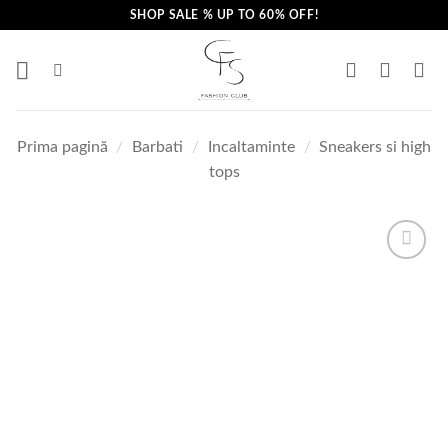
Skip
SHOP SALE % UP TO 60% OFF!
to
content
Prima pagină
/
Barbati
/
Incaltaminte
/
Sneakers si high
tops