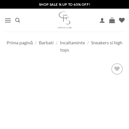
Skip
SHOP SALE % UP TO 60% OFF!
to
content
Prima pagină
/
Barbati
/
Incaltaminte
/
Sneakers si high
tops