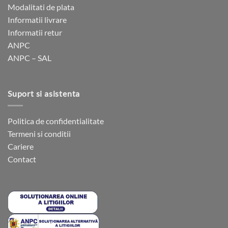
fi
fi
Modalitati de plata
alese
alese
Informatii livrare
în
în
Informatii retur
pagina
pagina
ANPC
produsului.
produsului.
ANPC – SAL
Suport si asistenta
Politica de confidentialitate
Termeni si conditii
Cariere
Contact