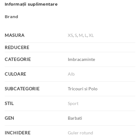
Informații suplimentare
Brand
MASURA
XS
,
S
,
M
,
L
,
XL
REDUCERE
CATEGORIE
Imbracaminte
CULOARE
Alb
SUBCATEGORIE
Tricouri si Polo
STIL
Sport
GEN
Barbati
INCHIDERE
Guler rotund