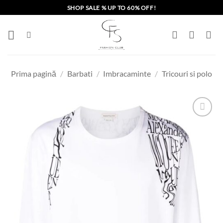
Skip
SHOP SALE % UP TO 60% OFF!
to
content
Prima pagină
/
Barbati
/
Imbracaminte
/
Tricouri si polo