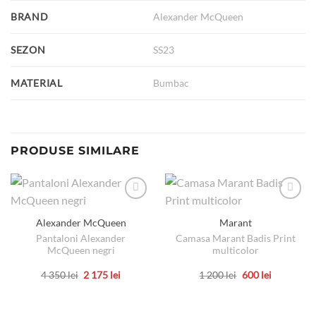
BRAND
Alexander McQueen
SEZON
SS23
MATERIAL
Bumbac
PRODUSE SIMILARE
Alexander McQueen
Marant
Pantaloni Alexander
Camasa Marant Badis Print
McQueen negri
multicolor
Prețul
Prețul
Prețul
Prețul
4 350
lei
2 175
lei
1 200
lei
600
lei
inițial
curent
inițial
curent
Acest
Acest
a
este:
a
este:
produs
produs
fost:
2
fost:
600 lei.
4
175 lei.
1