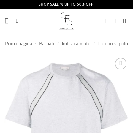
Skip
SHOP SALE % UP TO 60% OFF!
to
content
Prima pagină
/
Barbati
/
Imbracaminte
/
Tricouri si polo