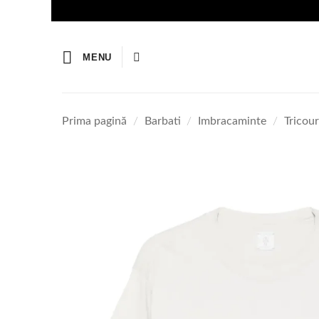
Skip
to
content
MENU
Prima pagină
/
Barbati
/
Imbracaminte
/
Tricour