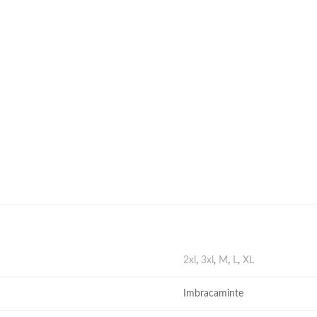
2xl
,
3xl
,
M
,
L
,
XL
Imbracaminte