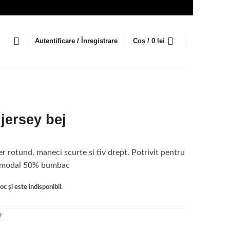
Autentificare / Înregistrare
Coș /
0
lei
jersey bej
er rotund, maneci scurte si tiv drept. Potrivit pentru
% modal 50% bumbac
c și este indisponibil.
2