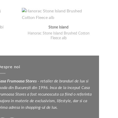
lbi
Ochela
Stone Island
Hanorac Stone Island Brushed Cotton
țul
Fleece alb
rent
e:
 lei.
espre noi
asa Frumoasa Stores
- retailer de branduri de lux si
oda din București din 1996. Inca de la inceput Casa
rumoasa Stores a fost recunoscuta ca fiind o referinta
ajora in materie de exclusivism, lifestyle, dar si ca
rima adresa in shopping-ul de lux.