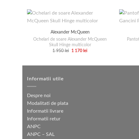
Alexander McQueen
Ochelari de soare Alexander McQueen
Panto
Skull Hinge multicolor
Prețul
Prețul
1 950
lei
1 170
lei
inițial
curent
Acest
a
este:
produs
fost:
1
1
170 lei.
are
950 lei.
mai
Informatii utile
multe
variații.
Despre noi
Opțiunile
Modalitati de plata
pot
Informatii livrare
fi
Informatii retur
alese
ANPC
în
ANPC – SAL
pagina