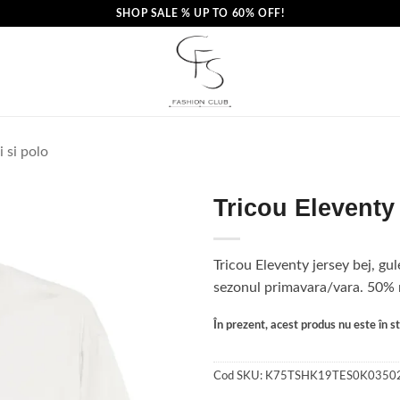
SHOP SALE % UP TO 60% OFF!
i si polo
Tricou Eleventy 
Tricou Eleventy jersey bej, gul
sezonul primavara/vara. 50
În prezent, acest produs nu este în sto
Cod SKU:
K75TSHK19TES0K0350