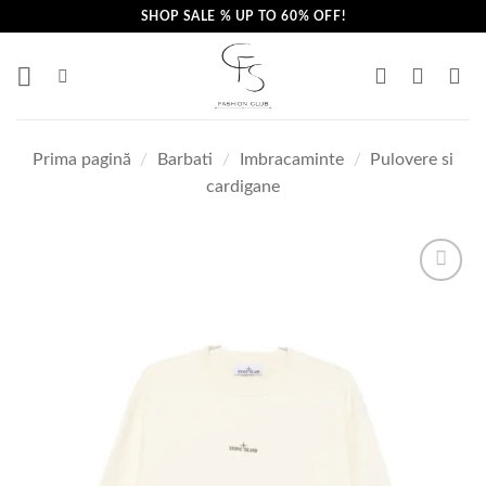
Skip
SHOP SALE % UP TO 60% OFF!
to
content
Prima pagină
/
Barbati
/
Imbracaminte
/
Pulovere si
cardigane