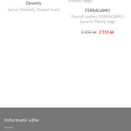
Eleventy
Sacou Eleventy Striped maro
FERRAGAMO
Pantofi loafers FERRAGAMO
Gancini Penny negri
Prețul
Prețul
3 650
lei
2 555
lei
inițial
curent
Acest
a
este:
produs
fost:
2
3
555 lei.
are
650 lei.
mai
multe
variații.
Opțiunile
pot
fi
alese
în
pagina
produsului.
Informatii utile