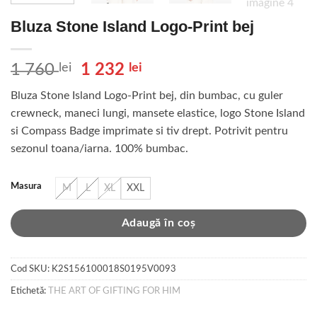
Bluza Stone Island Logo-Print bej
Prețul
Prețul
1 760
lei
1 232
lei
inițial
curent
Bluza Stone Island Logo-Print bej, din bumbac, cu guler
a
este:
crewneck, maneci lungi, mansete elastice, logo Stone Island
fost:
1
si Compass Badge imprimate si tiv drept. Potrivit pentru
1
232 lei.
sezonul toana/iarna. 100% bumbac.
760 lei.
Masura
M
L
XL
XXL
Adaugă în coș
Cod SKU:
K2S156100018S0195V0093
Etichetă:
THE ART OF GIFTING FOR HIM