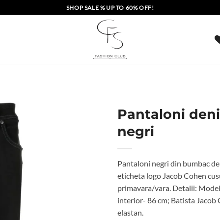
SHOP SALE % UP TO 60% OFF!
Pantaloni den
negri
Pantaloni negri din bumbac deni
eticheta logo Jacob Cohen cusut
primavara/vara. Detalii: Model-
interior- 86 cm; Batista Jaco
elastan.