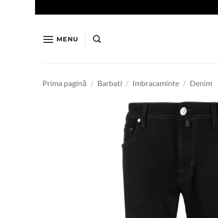
Skip
to
content
MENU
Prima pagină
/
Barbati
/
Imbracaminte
/
Denim