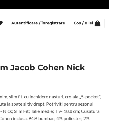
Autentificare / Înregistrare
Coș /
0
lei
im Jacob Cohen Nick
m, slim fit, cu inchidere nasturi, croiala „5-pocket”,
a la spate si tiv drept. Potriviti pentru sezonul
 Nick; Slim Fit; Talie medie; Tiv- 18.8 cm; Cusatura
b Cohen inclusa. 94% bumbac; 4% poliester; 2%