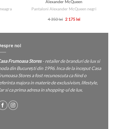
Alexander McQueen
 neagra
Pantaloni Alexander McQueen negri
ul
Prețul
Prețul
4 350
lei
2 175
lei
nt
inițial
curent
Acest
a
este:
ei.
produs
fost:
2
4
175 lei.
are
350 lei.
mai
espre noi
multe
variații.
asa Frumoasa Stores
- retailer de branduri de lux si
Opțiunile
oda din București din 1996. Inca de la inceput Casa
pot
rumoasa Stores a fost recunoscuta ca fiind o
fi
eferinta majora in materie de exclusivism, lifestyle,
alese
ar si ca prima adresa in shopping-ul de lux.
în
pagina
produsului.