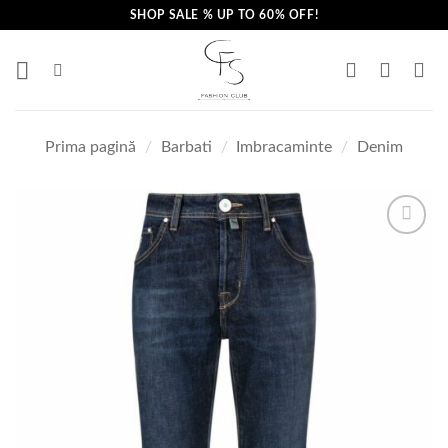
Skip
SHOP SALE % UP TO 60% OFF!
to
content
Prima pagină
/
Barbati
/
Imbracaminte
/
Denim