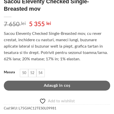
Sacou Eleventy Checked Single-
Breasted mov
Prețul
Prețul
7 650
lei
5 355
lei
inițial
curent
Sacou Eleventy Checked Single-Breasted mov, cu rever
a
este:
crestat, inchidere cu nasturi, maneci lungi, buzunare
fost:
5
aplicate lateral si buzunar welt la piept, grafica tartan in
7
355 lei.
tesatura si tiv drept. Potrivit pentru sezonul toamna/iarna.
650 lei.
62% lana; 20% matase; 17% in; 1% elastan.
Masura
50
52
54
Adaugă în coș
Add to wishlist
Cod SKU:
L75GIAC12TES0L09981