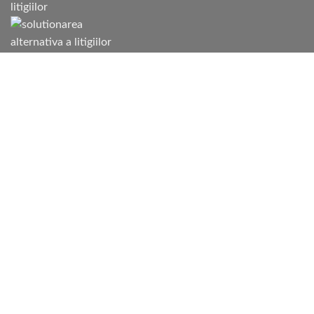
Despre noi
Casa Frumoasa Stores
- retailer de branduri de lux si moda din
București din 1996. Inca de la inceput Casa Frumoasa Stores a
fost recunoscuta ca fiind o referinta majora in materie de
exclusivism, lifestyle, dar si ca prima adresa in shopping-ul de
lux.
Visa
MasterCard