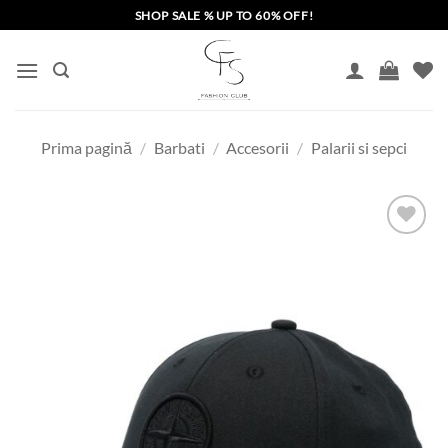
Skip
SHOP SALE % UP TO 60% OFF!
to
content
Prima pagină
/
Barbati
/
Accesorii
/
Palarii si sepci