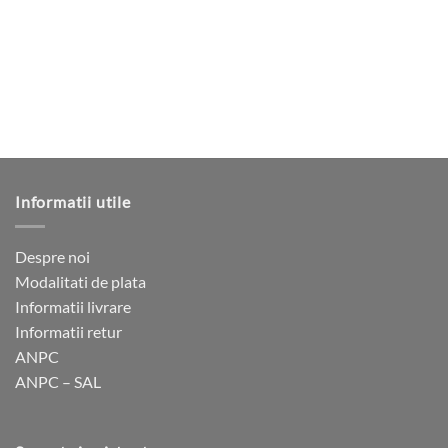
pot
Opțiunile
fi
pot
alese
fi
în
alese
pagina
în
produsului.
pagina
produsului.
Informatii utile
Despre noi
Modalitati de plata
Informatii livrare
Informatii retur
ANPC
ANPC – SAL