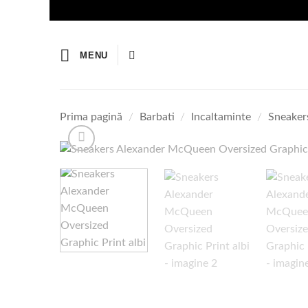
Skip
to
content
MENU
Prima pagină
/
Barbati
/
Incaltaminte
/
Sneakers