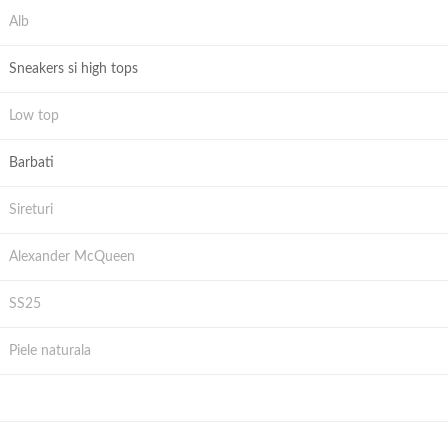
Alb
Sneakers si high tops
Low top
Barbati
Sireturi
Alexander McQueen
SS25
Piele naturala