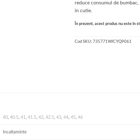
reduce consumul de bumbac, ac
in cutie.
În prezent, acest produs nu este în sto
Cod SKU:
735771WICYQ9061
40
,
40.5
,
41
,
41.5
,
42
,
42.5
,
43
,
44
,
45
,
46
Incaltaminte