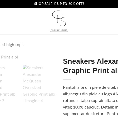
SHOP SALE % UP TO 60% OFF!
 si high tops
Sneakers Alexa
Graphic Print al
Pantofi albi din piele de vitel, 
alb/negru din piele cu logo A
rotund si talpa suprainaltata 
vitel; 100% cauciuc. Detalii: I
suplimentar de sireturi. Pentr