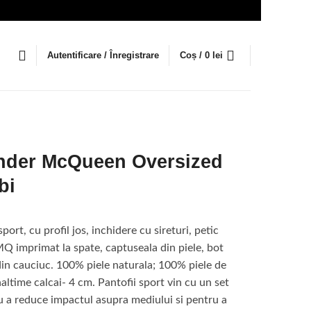
Autentificare / Înregistrare
Coș /
0
lei
nder McQueen Oversized
bi
sport, cu profil jos, inchidere cu sireturi, petic
MQ imprimat la spate, captuseala din piele, bot
din cauciuc. 100% piele naturala; 100% piele de
naltime calcai- 4 cm. Pantofii sport vin cu un set
u a reduce impactul asupra mediului si pentru a