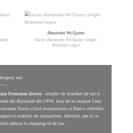
Alexander McQueen
Band
Sacou Alexander McQueen Single-
Pantof
Breasted negru
espre noi
asa Frumoasa Stores
- retailer de branduri de lux si
oda din București din 1996. Inca de la inceput Casa
rumoasa Stores a fost recunoscuta ca fiind o referinta
ajora in materie de exclusivism, lifestyle, dar si ca
rima adresa in shopping-ul de lux.