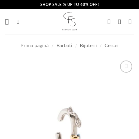
Skip
SHOP SALE % UP TO 60% OFF!
to
content
Prima pagină
/
Barbati
/
Bijuterii
/
Cercei