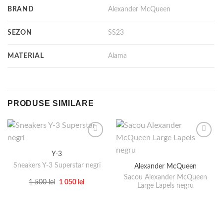
BRAND
Alexander McQueen
SEZON
SS23
MATERIAL
Alama
PRODUSE SIMILARE
Y-3
Sneakers Y-3 Superstar negri
Alexander McQueen
Sacou Alexander McQueen
Prețul
Prețul
1 500
lei
1 050
lei
Large Lapels negru
inițial
curent
Acest
a
este:
produs
fost:
1
1
050 lei.
are
500 lei.
mai