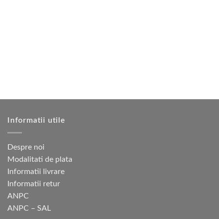
multe
variații.
Opțiunile
pot
fi
alese
în
pagina
produsului.
Informatii utile
Despre noi
Modalitati de plata
Informatii livrare
Informatii retur
ANPC
ANPC – SAL