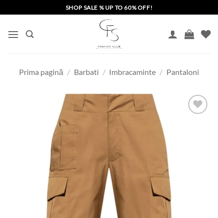
Skip
SHOP SALE % UP TO 60% OFF!
to
content
Prima pagină
/
Barbati
/
Imbracaminte
/
Pantaloni